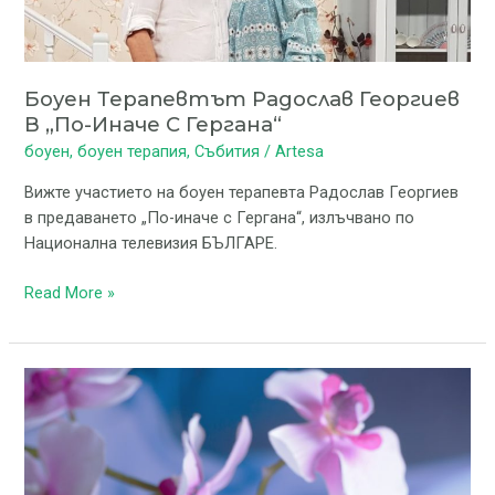
с
Гергана“
Боуен Терапевтът Радослав Георгиев
В „По-Иначе С Гергана“
боуен
,
боуен терапия
,
Събития
/
Artesa
Вижте участието на боуен терапевта Радослав Георгиев
в предаването „По-иначе с Гергана“, излъчвано по
Национална телевизия БЪЛГАРЕ.
Read More »
Здравен
журнал
–
Техниката
Боуен