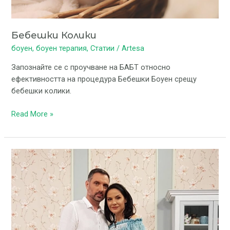
Бебешки Колики
боуен
,
боуен терапия
,
Статии
/
Artesa
Запознайте се с проучване на БАБТ относно
ефективността на процедура Бебешки Боуен срещу
бебешки колики.
Read More »
Боуен
терапевтът
Радослав
Георгиев
в
„По-
иначе