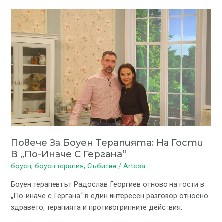
Повече
за
Боуен
терапията:
на
гости
в
„По-
иначе
с
Гергана“
Повече За Боуен Терапията: На Гости
В „По-Иначе С Гергана“
боуен
,
боуен терапия
,
Събития
/
Artesa
Боуен терапевтът Радослав Георгиев отново на гости в
„По-иначе с Гергана“ в един интересен разговор относно
здравето, терапията и противогрипните действия.