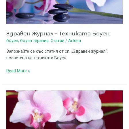
Здравен Журнал – Техниката Боуен
боуен
,
боуен терапия
,
Статии
/
Artesa
Запознайте се със статия от сп. „Здравен журнал“,
посветена на техниката Боуен.
Read More »
Журнал
за
алтернативно
лечение