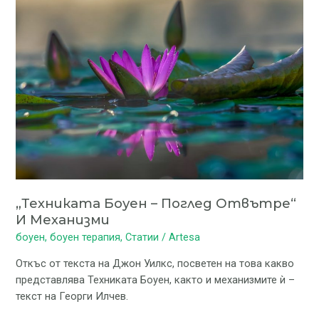
Боуен
–
поглед
отвътре“
и
механизми
„Техниката Боуен – Поглед Отвътре“
И Механизми
боуен
,
боуен терапия
,
Статии
/
Artesa
Откъс от текста на Джон Уилкс, посветен на това какво
представлява Техниката Боуен, както и механизмите ѝ –
текст на Георги Илчев.