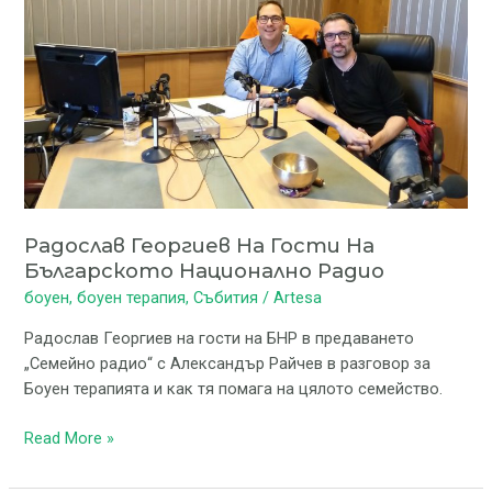
Българското
национално
радио
Радослав Георгиев На Гости На
Българското Национално Радио
боуен
,
боуен терапия
,
Събития
/
Artesa
Радослав Георгиев на гости на БНР в предаването
„Семейно радио“ с Александър Райчев в разговор за
Боуен терапията и как тя помага на цялото семейство.
Read More »