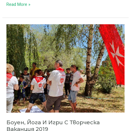
Read More »
Боуен,
йога
и
игри
с
Творческа
ваканция
2019
Боуен, Йога И Игри С Творческа
Ваканция 2019