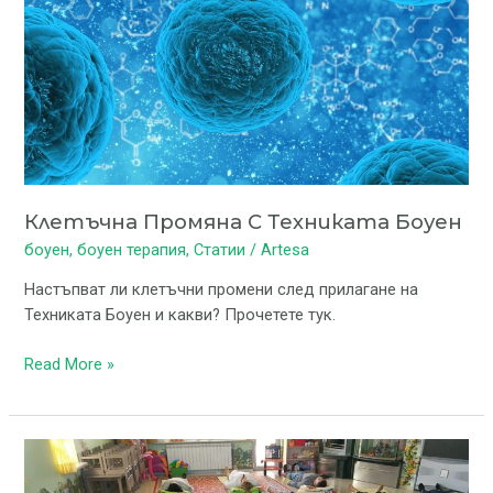
Техниката
Боуен
Клетъчна Промяна С Техниката Боуен
боуен
,
боуен терапия
,
Статии
/
Artesa
Настъпват ли клетъчни промени след прилагане на
Техниката Боуен и какви? Прочетете тук.
Read More »
Релакс
и