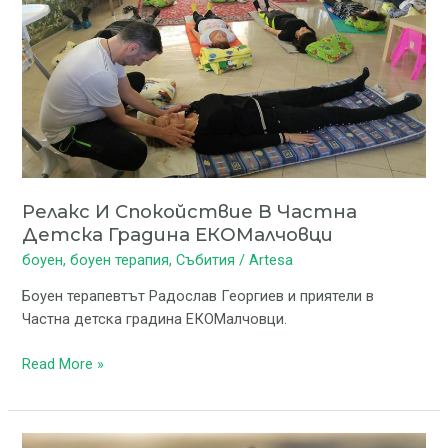
спокойствие
в
Частна
детска
градина
ЕКОМалчовци
Релакс И Спокойствие В Частна
Детска Градина ЕКОМалчовци
боуен
,
боуен терапия
,
Събития
/
Artesa
Боуен терапевтът Радослав Георгиев и приятели в
Частна детска градина ЕКОМалчовци.
Read More »
„Техниката