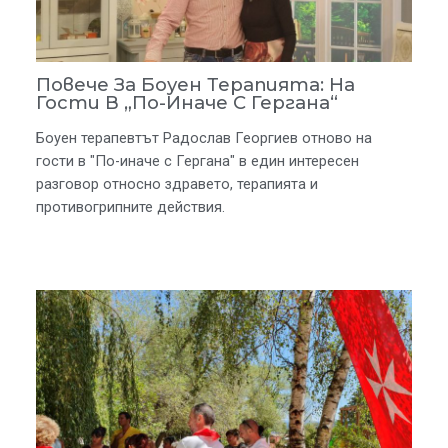
Повече За Боуен Терапията: На
Гости В „По-Иначе С Гергана“
Боуен терапевтът Радослав Георгиев отново на
гости в "По-иначе с Гергана" в един интересен
разговор относно здравето, терапията и
противогрипните действия.