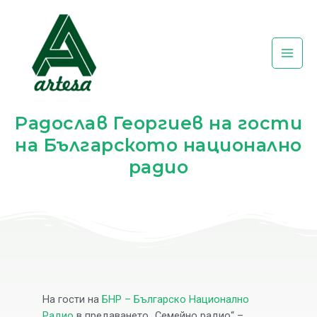
Skip
Post
Main
to
navigation
Men
content
Радослав Георгиев на гости
на Българското национално
радио
На гости на
БНР – Българско Национално
Радио
в предаването „Семейно радио“ –