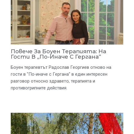
Повече За Боуен Терапията: На
Гости В „По-Иначе С Гергана“
Боуен терапевтът Радослав Георгиев отново на
гости в "По-иначе с Гергана" в един интересен
разговор относно здравето, терапията и
противогрипните действия.