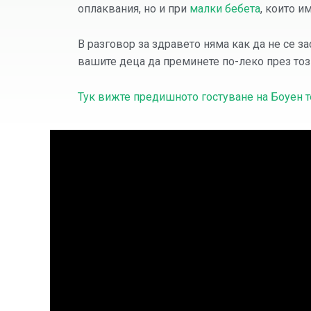
оплаквания, но и при
малки бебета
, които и
В разговор за здравето няма как да не се з
вашите деца да преминете по-леко през тоз
Тук вижте предишното гостуване на Боуен те