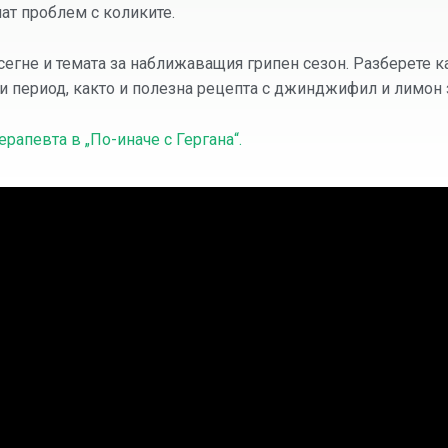
мат проблем с коликите.
асегне и темата за наближаващия грипен сезон. Разберете к
и период, както и полезна рецепта с джинджифил и лимон 
рапевта в „По-иначе с Гергана“.