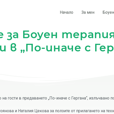
Начало
За мен
Боуен
е за Боуен терапия
 в „По-иначе с Ге
 на гости в предаването „По-иначе с Гергана“, излъчвано 
оянова и Наталия Цекова за ползите от прилагането на тех