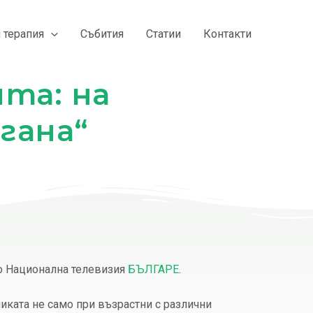
 терапия
Събития
Статии
Контакти
та: на
ргана“
по Национална телевизия
БЪЛГАРЕ
.
никата не само при възрастни с различни