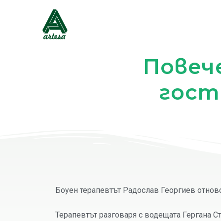
Skip
Post
to
navigation
content
Повеч
гости
Боуен терапевтът Радослав Георгиев отново
Терапевтът разговаря с водещата Гергана Ст