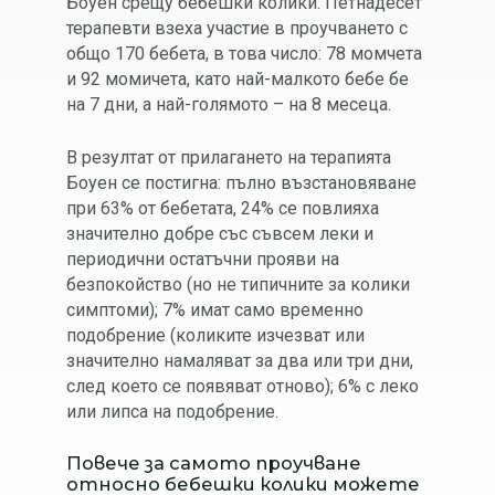
Боуен срещу бебешки колики. Петнадесет
терапевти взеха участие в проучването с
общо 170 бебета, в това число: 78 момчета
и 92 момичета, като най-малкото бебе бе
на 7 дни, а най-голямото – на 8 месеца.
В резултат от прилагането на терапията
Боуен се постигна: пълно възстановяване
при 63% от бебетата, 24% се повлияха
значително добре със съвсем леки и
периодични остатъчни прояви на
безпокойство (но не типичните за колики
симптоми); 7% имат само временно
подобрение (коликите изчезват или
значително намаляват за два или три дни,
след което се появяват отново); 6% с леко
или липса на подобрение.
Повече за самото проучване
относно бебешки колики можете