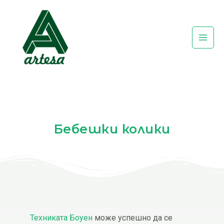
Skip
Post
Main
to
navigation
Men
content
Бебешки колики
Техниката Боуен
може успешно да се