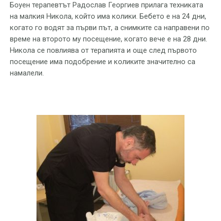
Боуен терапевтът Радослав Георгиев прилага техниката
на малкия Никола, който има колики. Бебето е на 24 дни,
когато го водят за първи път, а снимките са направени по
време на второто му посещение, когато вече е на 28 дни.
Никола се повлиява от терапията и още след първото
посещение има подобрение и коликите значително са
намалели.