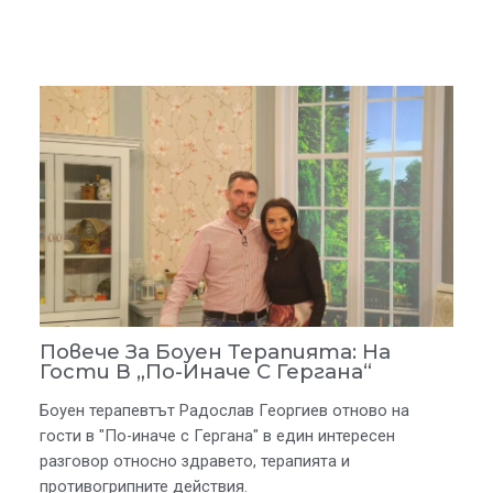
Повече За Боуен Терапията: На
Гости В „По-Иначе С Гергана“
Боуен терапевтът Радослав Георгиев отново на
гости в "По-иначе с Гергана" в един интересен
разговор относно здравето, терапията и
противогрипните действия.