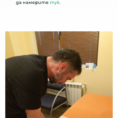
да намерите
тук
.