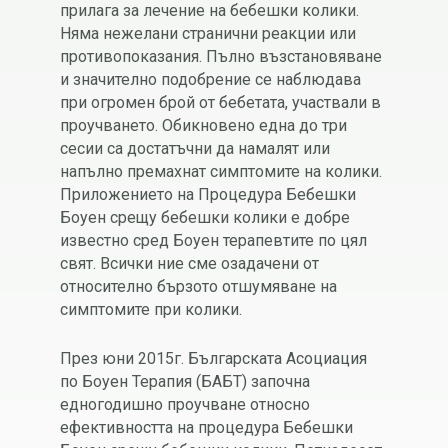
прилага за лечение на бебешки колики.
Няма нежелани странични реакции или
противопоказания. Пълно възстановяване
и значително подобрение се наблюдава
при огромен брой от бебетата, участвали в
проучването. Обикновено една до три
сесии са достатъчни да намалят или
напълно премахнат симптомите на колики.
Приложението на Процедура Бебешки
Боуен срещу бебешки колики е добре
известно сред Боуен терапевтите по цял
свят. Всички ние сме озадачени от
относително бързото отшумяване на
симптомите при колики.
През юни 2015г. Българската Асоциация
по Боуен Терапия (БАБТ) започна
едногодишно проучване относно
ефективността на процедура Бебешки